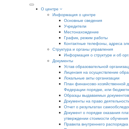
О центре
Информация о центре
Основные сведения
Учредители
Местонахождение
График, режим работы
Контактные телефоны, адреса эл
Структура и органы управления
Информация о структуре и об ор
Документы
Устав образовательной организа
Лицензия на осуществление образ
Локальные акты организации
План финансово-хозяйственной д
Федерации порядке, или бюджетн
Образцы выдаваемых документов
Документы на право деятельност
Отчет о результатах самообслед
Документ о порядке оказания пла
утверждении стоимости обучения
Правила внутреннего распорядк