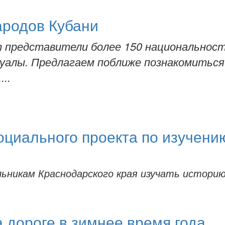
ародов Кубани
 представители более 150 национальност
туалы. Предлагаем поближе познакомитьс
..
циального проекта по изучени
ьникам Краснодарского края изучать истори
 дороге в зимнее время года