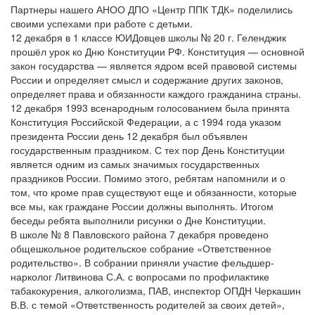
Партнеры нашего АНОО ДПО «Центр ППК ТДК» поделились
своими успехами при работе с детьми.
12 декабря в 1 классе ЮИДовцев школы № 20 г. Геленджик
прошёл урок ко Дню Конституции РФ. Конституция — основной
закон государства — является ядром всей правовой системы
России и определяет смысл и содержание других законов,
определяет права и обязанности каждого гражданина страны.
12 декабря 1993 всенародным голосованием была принята
Конституция Российской Федерации, а с 1994 года указом
президента России день 12 декабря был объявлен
государственным праздником. С тех пор День Конституции
является одним из самых значимых государственных
праздников России. Помимо этого, ребятам напомнили и о
том, что кроме прав существуют еще и обязанности, которые
все мы, как граждане России должны выполнять. Итогом
беседы ребята выполнили рисунки о Дне Конституции.
В школе № 8 Павловского района 7 декабря проведено
общешкольное родительское собрание «Ответственное
родительство». В собрании приняли участие фельдшер-
нарколог Литвинова С.А. с вопросами по профилактике
табакокурения, алкоголизма, ПАВ, инспектор ОПДН Черкашин
В.В. с темой «Ответственность родителей за своих детей»,