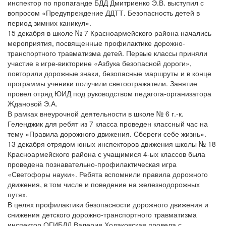
инспектор по пропаганде БДД Дмитриенко Э.В. выступил с
вопросом «Предупреждение ДДТТ. Безопасность детей в
период зимних каникул».
15 декабря в школе № 7 Красноармейского района начались
мероприятия, посвященные профилактике дорожно-
транспортного травматизма детей. Первые классы приняли
участие в игре-викторине «Азбука безопасной дороги»,
повторили дорожные знаки, безопасные маршруты и в конце
программы ученики получили светоотражатели. Занятие
провел отряд ЮИД под руководством педагога-организатора
Ждановой Э.А.
В рамках внеурочной деятельности в школе № 6 г.-к.
Геленджик для ребят из 7 класса проведен классный час на
тему «Правила дорожного движения. Сбереги себе жизнь».
13 декабря отрядом юных инспекторов движения школы № 18
Красноармейского района с учащимися 4-ых классов была
проведена познавательно-профилактическая игра
«Светофоры науки». Ребята вспомнили правила дорожного
движения, в том числе и поведение на железнодорожных
путях.
В целях профилактики безопасности дорожного движения и
снижения детского дорожно-транспортного травматизма
инспектор ОГИБДД Валерия Ходаковская провела с