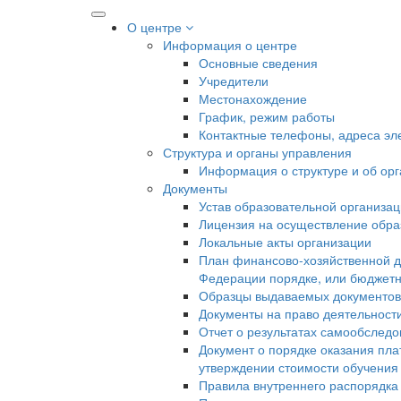
О центре
Информация о центре
Основные сведения
Учредители
Местонахождение
График, режим работы
Контактные телефоны, адреса эл
Структура и органы управления
Информация о структуре и об ор
Документы
Устав образовательной организа
Лицензия на осуществление образ
Локальные акты организации
План финансово-хозяйственной д
Федерации порядке, или бюджетн
Образцы выдаваемых документов
Документы на право деятельност
Отчет о результатах самообслед
Документ о порядке оказания пла
утверждении стоимости обучения
Правила внутреннего распорядк