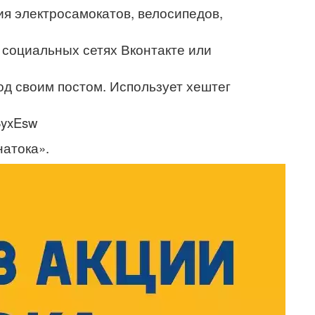
ия электросамокатов, велосипедов,
 социальных сетях Вконтакте или
 под своим постом. Использует хештег
ByxEsw
атока».