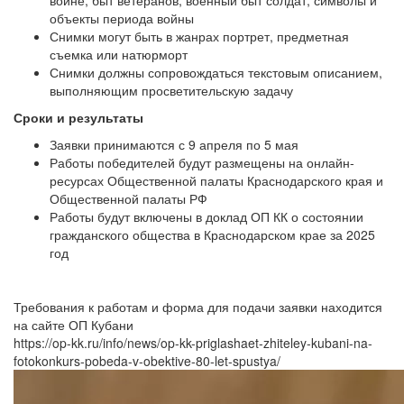
войне, быт ветеранов, военный быт солдат, символы и
объекты периода войны
Снимки могут быть в жанрах портрет, предметная
съемка или натюрморт
Снимки должны сопровождаться текстовым описанием,
выполняющим просветительскую задачу
Сроки и результаты
Заявки принимаются с 9 апреля по 5 мая
Работы победителей будут размещены на онлайн-
ресурсах Общественной палаты Краснодарского края и
Общественной палаты РФ
Работы будут включены в доклад ОП КК о состоянии
гражданского общества в Краснодарском крае за 2025
год
Требования к работам и форма для подачи заявки находится
на сайте ОП Кубани
https://op-kk.ru/info/news/op-kk-priglashaet-zhiteley-kubani-na-
fotokonkurs-pobeda-v-obektive-80-let-spustya/