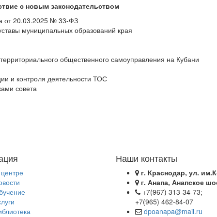
ствие с новым законодательством
 от 20.03.2025 № 33-ФЗ
уставы муниципальных образований края
 территориального общественного самоуправления на Кубани
ции и контроля деятельности ТОС
ками совета
ация
Наши контакты
 центре
г. Краснодар, ул. им.К
овости
г. Анапа, Анапское шо
бучение
+7(967) 313-34-73;
слуги
+7(965) 462-84-07
иблиотека
dpoanapa@mail.ru