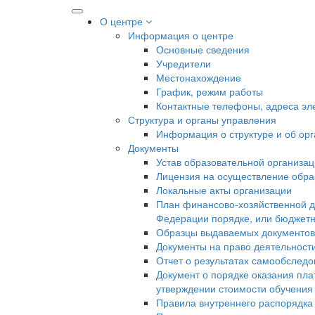
О центре
Информация о центре
Основные сведения
Учредители
Местонахождение
График, режим работы
Контактные телефоны, адреса эл
Структура и органы управления
Информация о структуре и об ор
Документы
Устав образовательной организа
Лицензия на осуществление образ
Локальные акты организации
План финансово-хозяйственной д
Федерации порядке, или бюджетн
Образцы выдаваемых документов
Документы на право деятельност
Отчет о результатах самообслед
Документ о порядке оказания пла
утверждении стоимости обучения
Правила внутреннего распорядк