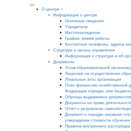
О центре
Информация о центре
Основные сведения
Учредители
Местонахождение
График, режим работы
Контактные телефоны, адреса эл
Структура и органы управления
Информация о структуре и об ор
Документы
Устав образовательной организа
Лицензия на осуществление образ
Локальные акты организации
План финансово-хозяйственной д
Федерации порядке, или бюджетн
Образцы выдаваемых документов
Документы на право деятельност
Отчет о результатах самообслед
Документ о порядке оказания пла
утверждении стоимости обучения
Правила внутреннего распорядк