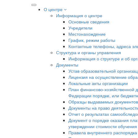
О центре
Информация о центре
Основные сведения
Учредители
Местонахождение
График, режим работы
Контактные телефоны, адреса эл
Структура и органы управления
Информация о структуре и об ор
Документы
Устав образовательной организа
Лицензия на осуществление образ
Локальные акты организации
План финансово-хозяйственной д
Федерации порядке, или бюджетн
Образцы выдаваемых документов
Документы на право деятельност
Отчет о результатах самообслед
Документ о порядке оказания пла
утверждении стоимости обучения
Правила внутреннего распорядк