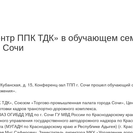
тр ППК ТДК» в обучающем сем
. Сочи
ул. Кубанская, д. 15, Конференц-зал ТПП г. Сочи прошел обучающий
ижения».
ТДК», Союзом «Торгово-промышленная палата города Сочи», Цен
товки кадров транспортно-дорожного комплекса.
ИАЗ ОГИБДД УВД по г. Сочи ГУ МВД России по Краснодарскому кра
ого управления государственного автодорожного надзора по Крас
а (МУГАДН по Краснодарскому краю и Республике Адыгея) (г. Крас
ев Мус Саферович, Заместитель директора МКУ «Управление доро