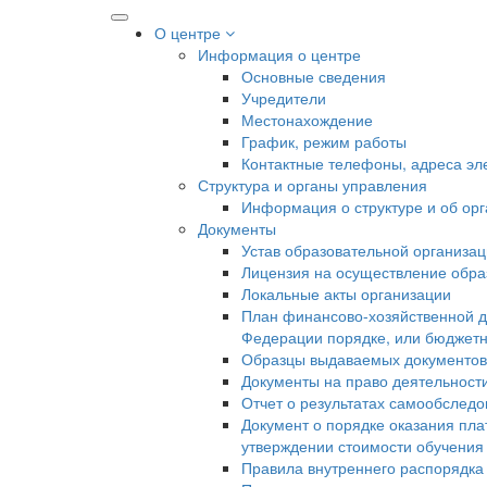
О центре
Информация о центре
Основные сведения
Учредители
Местонахождение
График, режим работы
Контактные телефоны, адреса эл
Структура и органы управления
Информация о структуре и об ор
Документы
Устав образовательной организа
Лицензия на осуществление образ
Локальные акты организации
План финансово-хозяйственной д
Федерации порядке, или бюджетн
Образцы выдаваемых документов
Документы на право деятельност
Отчет о результатах самообслед
Документ о порядке оказания пла
утверждении стоимости обучения
Правила внутреннего распорядк