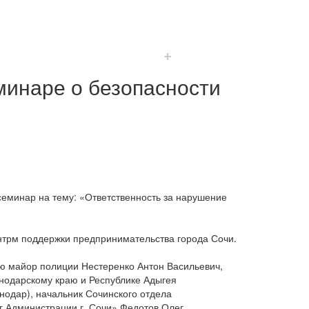
+
инаре о безопасности
 семинар на тему: «Ответственность за нарушение
трм поддержки предпринимательства города Сочи.
ю майор полиции Нестеренко Антон Васильевич,
нодарскому краю и Республике Адыгея
нодар), начальник Сочинского отдела
г Администрации г. Сочи» Федотов Олег