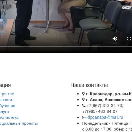
ация
Наши контакты
 центре
г. Краснодар, ул. им.К
овости
г. Анапа, Анапское шо
бучение
+7(967) 313-34-73;
слуги
+7(965) 462-84-07
иблиотека
dpoanapa@mail.ru
оциальные проекты
Понедельник - Пятница :
с 8.00 до 17.00, обед: с 