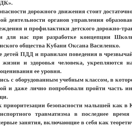
ДК».
опасности дорожного движения стоит достаточн
ой деятельности органов управления образова
ждения и профилактики детского дорожно-тра
и для нас при разработке концепции Школы
анского общества Кубани Оксана Василенко.
ние детей ПДД и правилам поведения в чрезвыча
 жизни и здоровья человека, укрепляются 
 оценивания ее уровня.
лись с оборудованным учебным классом, в котор
зой и даже лично попробовали пройти часть 
щи.
 к приоритезации безопасности малышей как в К
анспортного травматизма в последнее время
первые занятия, включающие в себя как теорети