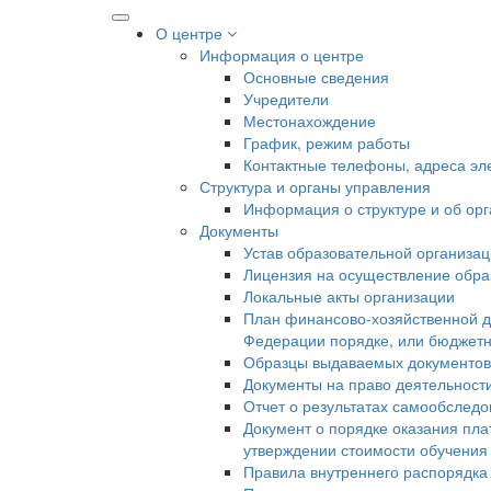
О центре
Информация о центре
Основные сведения
Учредители
Местонахождение
График, режим работы
Контактные телефоны, адреса эл
Структура и органы управления
Информация о структуре и об ор
Документы
Устав образовательной организа
Лицензия на осуществление образ
Локальные акты организации
План финансово-хозяйственной д
Федерации порядке, или бюджетн
Образцы выдаваемых документов
Документы на право деятельност
Отчет о результатах самообслед
Документ о порядке оказания пла
утверждении стоимости обучения
Правила внутреннего распорядк