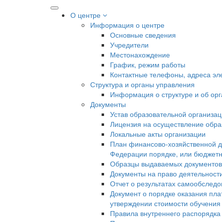
О центре
Информация о центре
Основные сведения
Учредители
Местонахождение
График, режим работы
Контактные телефоны, адреса эл
Структура и органы управления
Информация о структуре и об ор
Документы
Устав образовательной организа
Лицензия на осуществление образ
Локальные акты организации
План финансово-хозяйственной д
Федерации порядке, или бюджетн
Образцы выдаваемых документов
Документы на право деятельност
Отчет о результатах самообслед
Документ о порядке оказания пла
утверждении стоимости обучения
Правила внутреннего распорядк