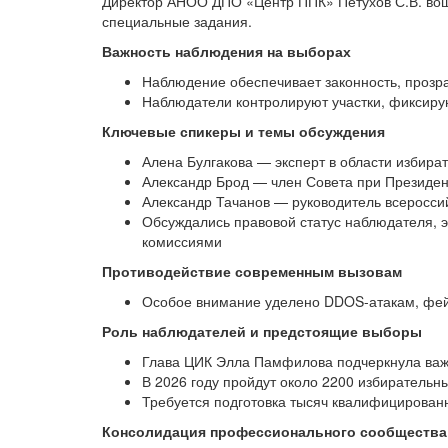
Директор АНОО ДПО «Центр ППК» Петухов С.В. вош
специальные задания.
Важность наблюдения на выборах
Наблюдение обеспечивает законность, прозра
Наблюдатели контролируют участки, фиксиру
Ключевые спикеры и темы обсуждения
Алена Булгакова — эксперт в области избира
Александр Брод — член Совета при Президен
Александр Тачанов — руководитель всеросси
Обсуждались правовой статус наблюдателя, э
комиссиями
Противодействие современным вызовам
Особое внимание уделено DDOS-атакам, фей
Роль наблюдателей и предстоящие выборы
Глава ЦИК Элла Памфилова подчеркнула важн
В 2026 году пройдут около 2200 избиратель
Требуется подготовка тысяч квалифицирова
Консолидация профессионального сообщества