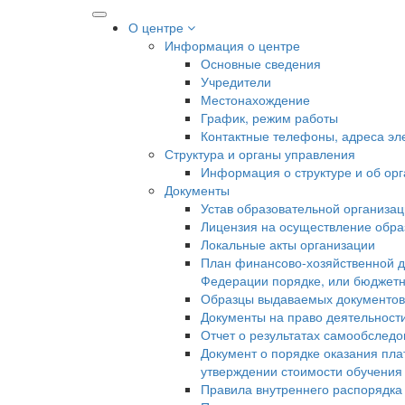
О центре
Информация о центре
Основные сведения
Учредители
Местонахождение
График, режим работы
Контактные телефоны, адреса эл
Структура и органы управления
Информация о структуре и об ор
Документы
Устав образовательной организа
Лицензия на осуществление образ
Локальные акты организации
План финансово-хозяйственной д
Федерации порядке, или бюджетн
Образцы выдаваемых документов
Документы на право деятельност
Отчет о результатах самообслед
Документ о порядке оказания пла
утверждении стоимости обучения
Правила внутреннего распорядк