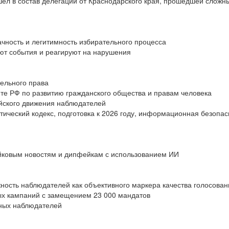
ел в состав делегации от Краснодарского края, прошедшей сложн
чность и легитимность избирательного процесса
ют события и реагируют на нарушения
тельного права
те РФ по развитию гражданского общества и правам человека
йского движения наблюдателей
тический кодекс, подготовка к 2026 году, информационная безопас
ковым новостям и дипфейкам с использованием ИИ
ость наблюдателей как объективного маркера качества голосовани
ных кампаний с замещением 23 000 мандатов
нных наблюдателей