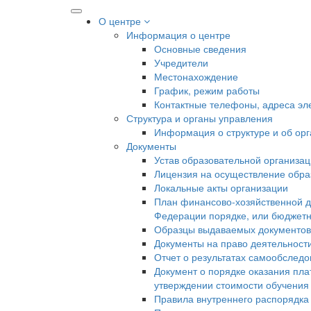
О центре
Информация о центре
Основные сведения
Учредители
Местонахождение
График, режим работы
Контактные телефоны, адреса эл
Структура и органы управления
Информация о структуре и об ор
Документы
Устав образовательной организа
Лицензия на осуществление образ
Локальные акты организации
План финансово-хозяйственной д
Федерации порядке, или бюджетн
Образцы выдаваемых документов
Документы на право деятельност
Отчет о результатах самообслед
Документ о порядке оказания пла
утверждении стоимости обучения
Правила внутреннего распорядк