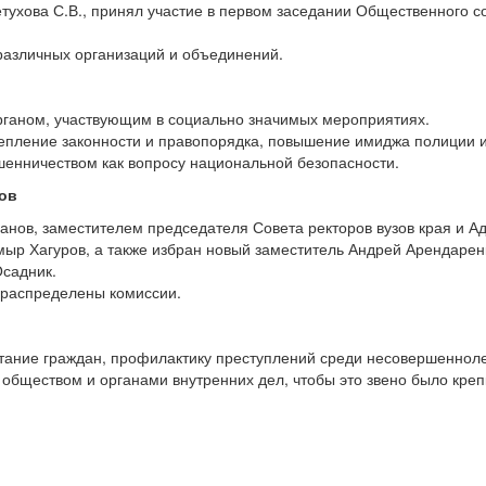
ухова С.В., принял участие в первом заседании Общественного с
различных организаций и объединений.
органом, участвующим в социально значимых мероприятиях.
репление законности и правопорядка, повышение имиджа полиции и
енничеством как вопросу национальной безопасности.
ов
нов, заместителем председателя Совета ректоров вузов края и Ад
ыр Хагуров, а также избран новый заместитель Андрей Арендарен
садник.
 распределены комиссии.
тание граждан, профилактику преступлений среди несовершеннолет
обществом и органами внутренних дел, чтобы это звено было кре