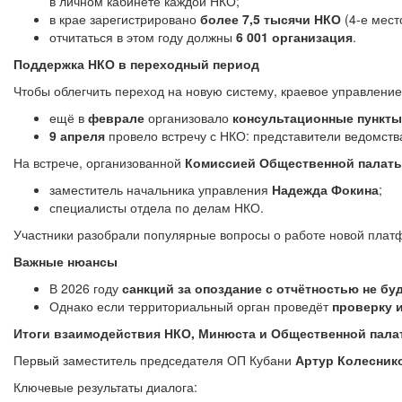
в личном кабинете каждой НКО;
в крае зарегистрировано
более 7,5 тысячи НКО
(4‑е мест
отчитаться в этом году должны
6 001 организация
.
Поддержка НКО в переходный период
Чтобы облегчить переход на новую систему, краевое управлени
ещё в
феврале
организовало
консультационные пункты
9 апреля
провело встречу с НКО: представители ведомств
На встрече, организованной
Комиссией Общественной палаты
заместитель начальника управления
Надежда Фокина
;
специалисты отдела по делам НКО.
Участники разобрали популярные вопросы о работе новой плат
Важные нюансы
В 2026 году
санкций за опоздание с отчётностью не бу
Однако если территориальный орган проведёт
проверку и
Итоги взаимодействия НКО, Минюста и Общественной пала
Первый заместитель председателя ОП Кубани
Артур Колесник
Ключевые результаты диалога: