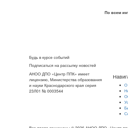
По всем ин
Будь в курсе событий
Подписаться на рассылку новостей
АНОО ДПО «Центр ППК» имеет
Навиг
лицензию, Министерства образования
О
и науки Краснодарского края серия
Н
23Л01 № 0003544
О
У
Б
С
Все права защищены © 2026 АНОО ДПО «Центр пр