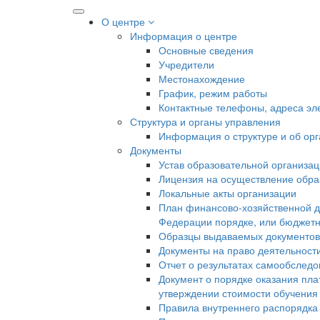
О центре
Информация о центре
Основные сведения
Учредители
Местонахождение
График, режим работы
Контактные телефоны, адреса эл
Структура и органы управления
Информация о структуре и об ор
Документы
Устав образовательной организа
Лицензия на осуществление образ
Локальные акты организации
План финансово-хозяйственной д
Федерации порядке, или бюджетн
Образцы выдаваемых документов
Документы на право деятельност
Отчет о результатах самообслед
Документ о порядке оказания пла
утверждении стоимости обучения
Правила внутреннего распорядк