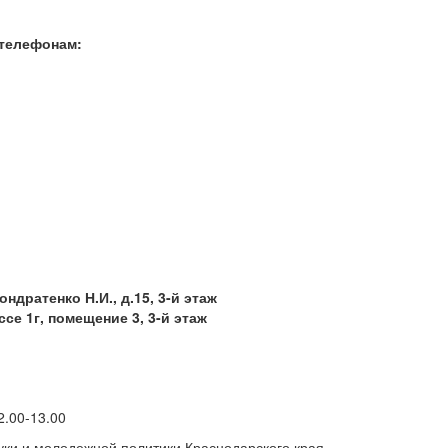
 телефонам:
ондратенко Н.И., д.15, 3-й этаж
ссе 1г, помещение 3, 3-й этаж
12.00-13.00
уки и молодежной политики Краснодарского края