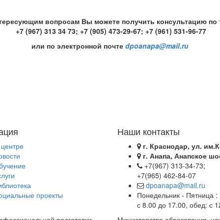
тересующим вопросам Вы можете получить консультацию по
+7 (967) 313 34 73; +7 (905) 473-29-67; +7 (961) 531-96-77
или по электронной почте
dpoa
napa
@
mail
.ru
ация
Наши контакты
 центре
г. Краснодар, ул. им.К
овости
г. Анапа, Анапское шо
бучение
+7(967) 313-34-73;
слуги
+7(965) 462-84-07
иблиотека
dpoanapa@mail.ru
оциальные проекты
Понедельник - Пятница :
с 8.00 до 17.00, обед: с 
офессиональной подготовки
Министерство образования, на